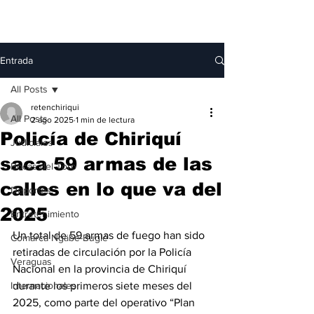
Entrada
All Posts
retenchiriqui
All Posts
2 ago 2025
1 min de lectura
Policía de Chiriquí
Judiciales
saca 59 armas de las
Bocas del Toro
calles en lo que va del
Deportes
2025
Entretenimiento
Un total de 59 armas de fuego han sido 
Comarca Ngäbe-Buglé
retiradas de circulación por la Policía 
Veraguas
Nacional en la provincia de Chiriquí 
Internacionales
durante los primeros siete meses del 
2025, como parte del operativo “Plan 