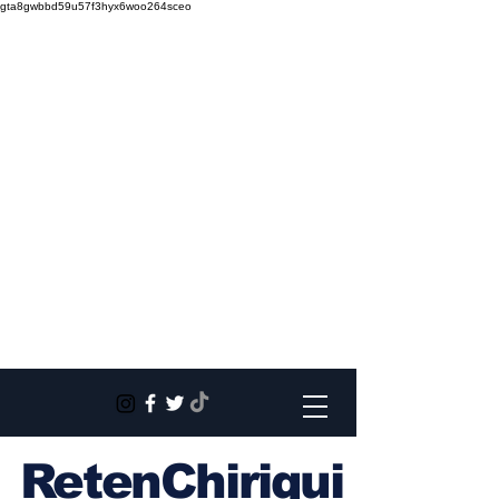
gta8gwbbd59u57f3hyx6woo264sceo
RetenChiriqui