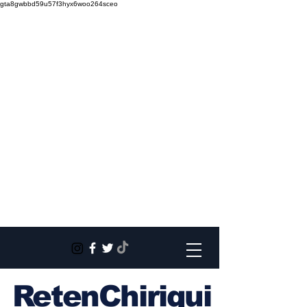
gta8gwbbd59u57f3hyx6woo264sceo
RetenChiriqui