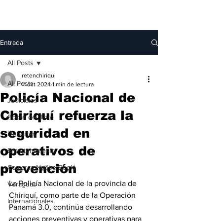
Entrada
All Posts
retenchiriqui
All Posts
11 oct 2024
1 min de lectura
Policía Nacional de
Judiciales
Chiriquí refuerza la
Bocas del Toro
seguridad en
Deportes
operativos de
Entretenimiento
prevención
Comarca Ngäbe-Buglé
La Policía Nacional de la provincia de 
Veraguas
Chiriquí, como parte de la Operación 
Internacionales
Panamá 3.0, continúa desarrollando 
acciones preventivas y operativas para 