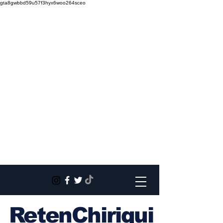
gta8gwbbd59u57f3hyx6woo264sceo
RetenChiriqui