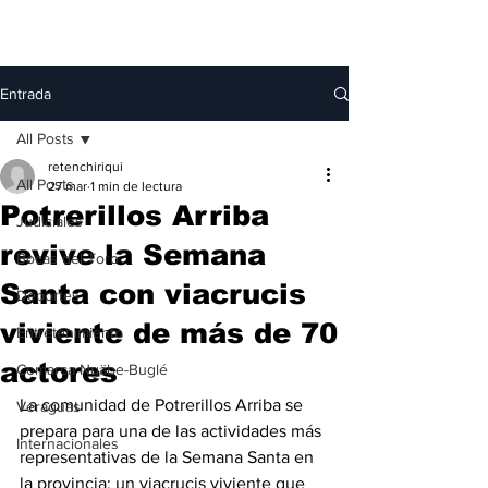
Entrada
All Posts
retenchiriqui
All Posts
27 mar
1 min de lectura
Potrerillos Arriba
Judiciales
revive la Semana
Bocas del Toro
Santa con viacrucis
Deportes
viviente de más de 70
Entretenimiento
actores
Comarca Ngäbe-Buglé
La comunidad de Potrerillos Arriba se 
Veraguas
prepara para una de las actividades más 
Internacionales
representativas de la Semana Santa en 
la provincia: un viacrucis viviente que 