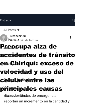
Entrada
All Posts
retenchiriqui
All Posts
4 mar
1 min de lectura
Preocupa alza de
Judiciales
accidentes de tránsito
Bocas del Toro
en Chiriquí: exceso de
Deportes
velocidad y uso del
Entretenimiento
celular entre las
Comarca Ngäbe-Buglé
principales causas
Veraguas
Internacionales
 Las autoridades de emergencia 
reportan un incremento en la cantidad y 