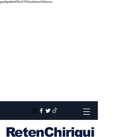
gta8gwbbd59u57f3hyx6woo264sceo
RetenChiriqui