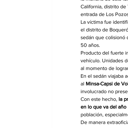
California, distrito d
entrada de Los Pozos
La víctima fue identi
el distrito de Boque
sedán que colisionó 
50 años.
Producto del fuerte i
vehículo. Unidades d
al momento de lograr
En el sedán viajaba a
al 
Minsa-Capsi de Vo
involucrado no presen
Con este hecho, 
la p
en lo que va del añ
población, especialme
De manera extraoficia