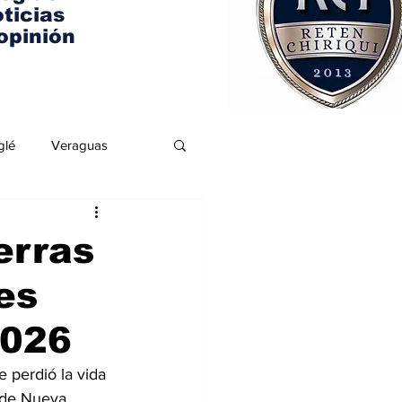
ticias
opinión
glé
Veraguas
erras
es
2026
 perdió la vida 
 de Nueva 