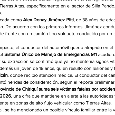
e Tierras Altas, específicamente en el sector de Silla Pando,
.
ficada como 
Alex Donay Jiménez Pitti
, de 38 años de edad
rón. De acuerdo con los primeros informes, Jiménez condu
de frente con un camión tipo volquete conducido por un 
mpacto, el conductor del automóvil quedó atrapado en el i
el 
Sistema Único de Manejo de Emergencias 911
 acudiero
 su extracción se confirmó que ya no mantenía signos vit
demás un joven de 18 años, quien resultó con lesiones y 
lcán
, donde recibió atención médica. El conductor del ca
tó heridas de consideración, según el reporte preliminar
rovincia de Chiriquí suma seis víctimas fatales por acciden
o 2026
, una cifra que mantiene en alerta a las autoridades y
nte en zonas de alto flujo vehicular como Tierras Altas.
l, se ha mencionado un posible vínculo familiar entre la v