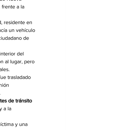
 frente a la 
, residente en 
cía un vehículo 
ciudadano de 
nterior del 
n al lugar, pero 
ales.
fue trasladado 
mión 
.
tes de tránsito 
 a la 
íctima y una 