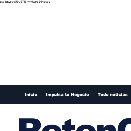
gta8gwbbd59u57f3hyx6woo264sceo
Inicio
Impulsa tu Negocio
Todo noticias
RetenC