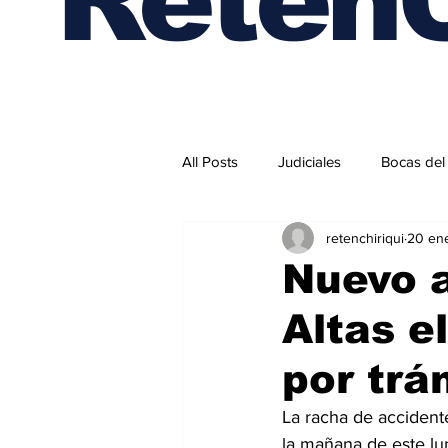
All Posts
Judiciales
Bocas del
retenchiriqui
20 en
Internacionales
Nuevo a
Altas e
por trá
La racha de accidente
la mañana de este lu