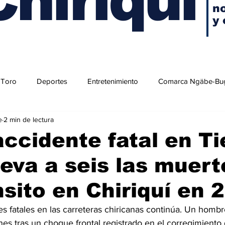
no
y 
 Toro
Deportes
Entretenimiento
Comarca Ngäbe-Bu
e
2 min de lectura
ccidente fatal en Ti
leva a seis las muert
nsito en Chiriquí en 
s fatales en las carreteras chiricanas continúa. Un hombre
nes tras un choque frontal registrado en el corregimiento