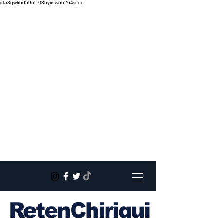
gta8gwbbd59u57f3hyx6woo264sceo
RetenChiriqui