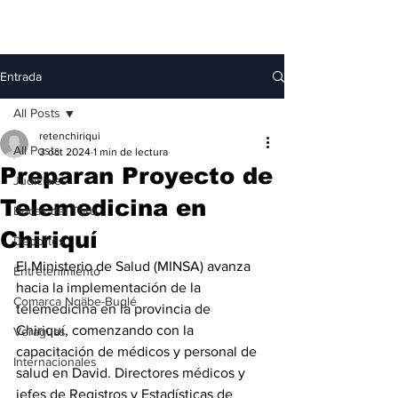
Entrada
All Posts
retenchiriqui
All Posts
3 oct 2024
1 min de lectura
Preparan Proyecto de
Judiciales
Telemedicina en
Bocas del Toro
Chiriquí
Deportes
El Ministerio de Salud (MINSA) avanza 
Entretenimiento
hacia la implementación de la 
Comarca Ngäbe-Buglé
telemedicina en la provincia de 
Chiriquí, comenzando con la 
Veraguas
capacitación de médicos y personal de 
Internacionales
salud en David. Directores médicos y 
jefes de Registros y Estadísticas de 