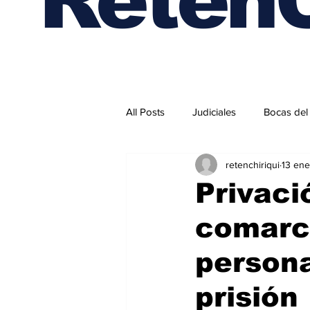
All Posts
Judiciales
Bocas del
retenchiriqui
13 ene
Internacionales
Privaci
comarc
person
prisión