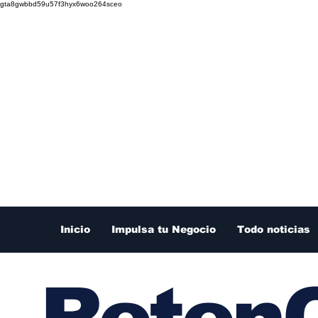
gta8gwbbd59u57f3hyx6woo264sceo
Inicio
Impulsa tu Negocio
Todo noticias
RetenC