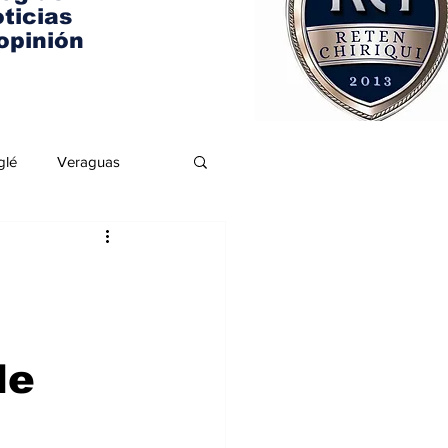
ticias
opinión
glé
Veraguas
de