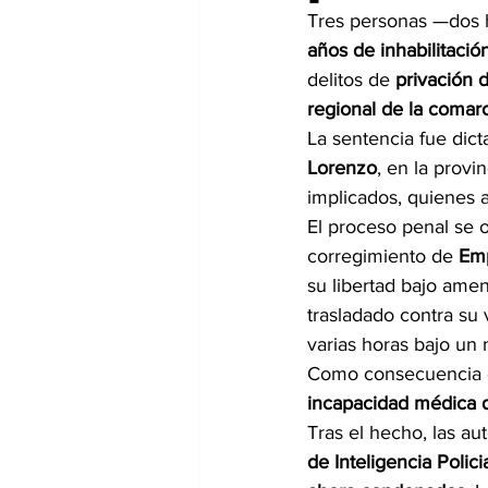
Tres personas —dos 
años de inhabilitació
delitos de 
privación d
regional de la coma
La sentencia fue dic
Lorenzo
, en la provi
implicados, quienes 
El proceso penal se o
corregimiento de 
Em
su libertad bajo amen
trasladado contra su
varias horas bajo un 
Como consecuencia de
incapacidad médica d
Tras el hecho, las au
de Inteligencia Polici