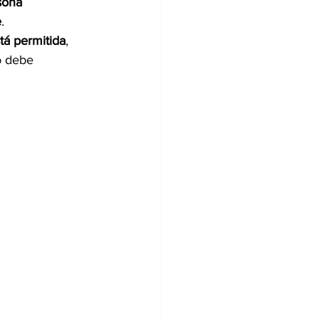
sona 
e
.
stá permitida
, 
o debe 