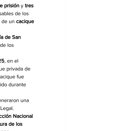
 prisión
 y 
tres 
sables de los 
o de un 
cacique 
ía de San 
de los 
25
, en el 
fue privada de 
cacique fue 
ido durante 
eneraron una 
 Legal.
cción Nacional 
ura de los 