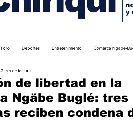
no
y 
 Toro
Deportes
Entretenimiento
Comarca Ngäbe-Bu
2 min de lectura
ón de libertad en la
a Ngäbe Buglé: tres
as reciben condena 