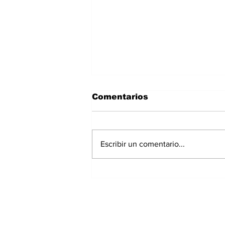
Comentarios
Escribir un comentario...
Panamá registra 348
homicidios hasta julio
de 2026; Chiriquí
acumula 15 casos