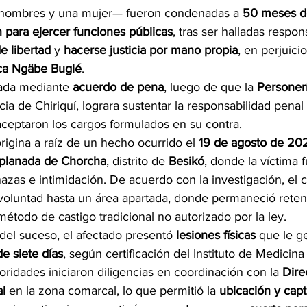
hombres y una mujer— fueron condenadas a 
50 meses de
n para ejercer funciones públicas
, tras ser halladas respon
e libertad
 y 
hacerse justicia por mano propia
, en perjuici
rca Ngäbe Buglé
.
tada mediante 
acuerdo de pena
, luego de que la 
Personer
ncia de Chiriquí, lograra sustentar la responsabilidad penal 
aceptaron los cargos formulados en su contra.
rigina a raíz de un hecho ocurrido el 
19 de agosto de 20
planada de Chorcha
, distrito de 
Besikó
, donde la víctima 
azas e intimidación. De acuerdo con la investigación, el 
 voluntad hasta un área apartada, donde permaneció reten
método de castigo tradicional no autorizado por la ley.
l suceso, el afectado presentó 
lesiones físicas
 que le g
e siete días
, según certificación del Instituto de Medicina
toridades iniciaron diligencias en coordinación con la 
Dire
al
 en la zona comarcal, lo que permitió la 
ubicación y capt