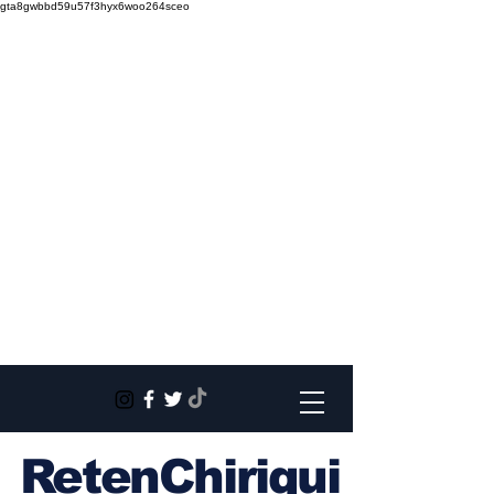
gta8gwbbd59u57f3hyx6woo264sceo
RetenChiriqui