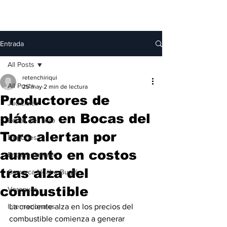
Entrada
All Posts
retenchiriqui
All Posts
25 may
2 min de lectura
Productores de
Judiciales
plátano en Bocas del
Bocas del Toro
Toro alertan por
Deportes
aumento en costos
Entretenimiento
tras alza del
Comarca Ngäbe-Buglé
combustible
Veraguas
Internacionales
La creciente alza en los precios del 
combustible comienza a generar 