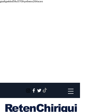
gta8gwbbd59u57f3hyx6woo264sceo
RetenChiriqui