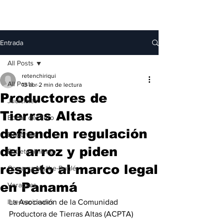
Entrada
All Posts
retenchiriqui
All Posts
13 abr
2 min de lectura
Productores de
Judiciales
Tierras Altas
Bocas del Toro
defienden regulación
Deportes
del arroz y piden
Entretenimiento
respeto al marco legal
Comarca Ngäbe-Buglé
en Panamá
Veraguas
Internacionales
La Asociación de la Comunidad 
Productora de Tierras Altas (ACPTA) 