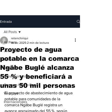
Entrada
All Posts
retenchiriqui
All Posts
18 dic 2025
2 min de lectura
Proyecto de agua
Judiciales
potable en la comarca
Bocas del Toro
Ngäbe Buglé alcanza
Deportes
55 % y beneficiará a
Entretenimiento
unas 50 mil personas
Comarca Ngäbe-Buglé
El proyecto de abastecimiento de agua 
Veraguas
potable para comunidades de la 
Internacionales
comarca Ngäbe Buglé registra un 
avance aproximado del 55 %, según 