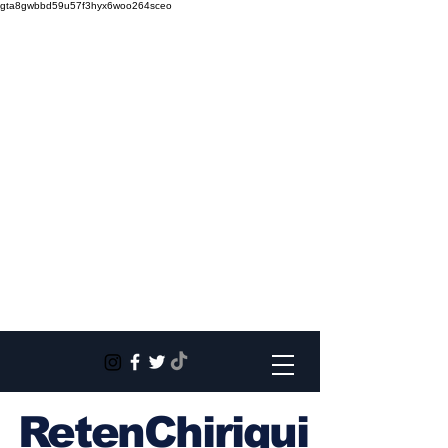
gta8gwbbd59u57f3hyx6woo264sceo
RetenChiriqui