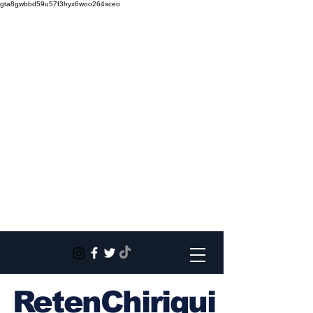
gta8gwbbd59u57f3hyx6woo264sceo
RetenChiriqui