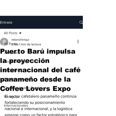
Entrada
All Posts
retenchiriqui
All Posts
2 feb
1 min de lectura
Puerto Barú impulsa
Judiciales
la proyección
Bocas del Toro
internacional del café
Deportes
panameño desde la
Entretenimiento
Coffee Lovers Expo
Comarca Ngäbe-Buglé
El sector cafetalero panameño continúa 
Veraguas
fortaleciendo su posicionamiento 
Internacionales
nacional e internacional, y la logística 
emerge como un factor estratégico para 