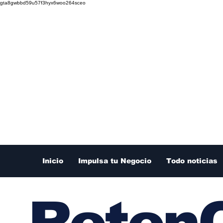
gta8gwbbd59u57f3hyx6woo264sceo
Inicio
Impulsa tu Negocio
Todo noticias
RetenC