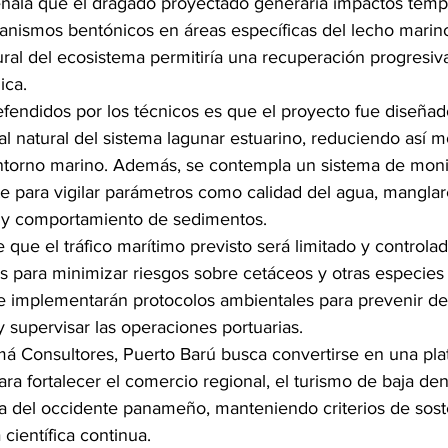
eñala que el dragado proyectado generaría impactos temp
ganismos bentónicos en áreas específicas del lecho marin
tural del ecosistema permitiría una recuperación progresi
ica.
efendidos por los técnicos es que el proyecto fue diseñad
 natural del sistema lagunar estuarino, reduciendo así m
l entorno marino. Además, se contempla un sistema de moni
 para vigilar parámetros como calidad del agua, manglar
a y comportamiento de sedimentos.
 que el tráfico marítimo previsto será limitado y controlad
s para minimizar riesgos sobre cetáceos y otras especies
e implementarán protocolos ambientales para prevenir de
y supervisar las operaciones portuarias.
 Consultores, Puerto Barú busca convertirse en una pla
ara fortalecer el comercio regional, el turismo de baja den
ia del occidente panameño, manteniendo criterios de soste
 científica continua.