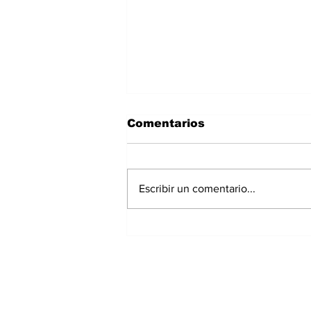
Comentarios
Escribir un comentario...
Panamá registra 348
homicidios hasta julio
de 2026; Chiriquí
acumula 15 casos