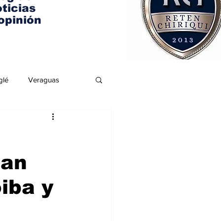
ticias
opinión
glé
Veraguas
tan
iba y