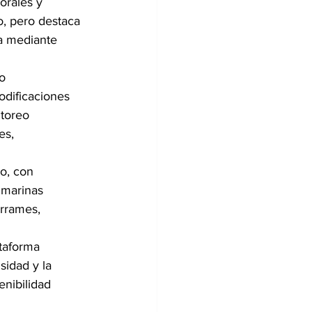
orales y 
o, pero destaca 
va mediante 
o 
odificaciones 
toreo 
es, 
o, con 
 marinas 
rrames, 
taforma 
sidad y la 
nibilidad 