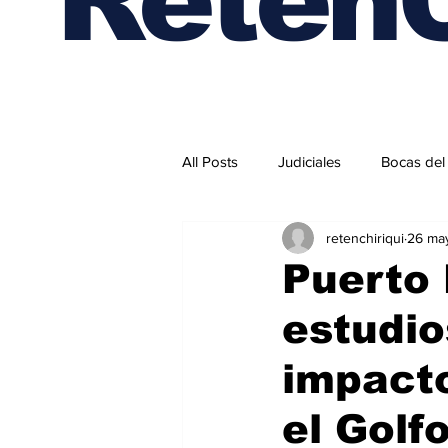
All Posts
Judiciales
Bocas del
retenchiriqui
26 ma
Internacionales
Puerto 
estudio
impacto
el Golf