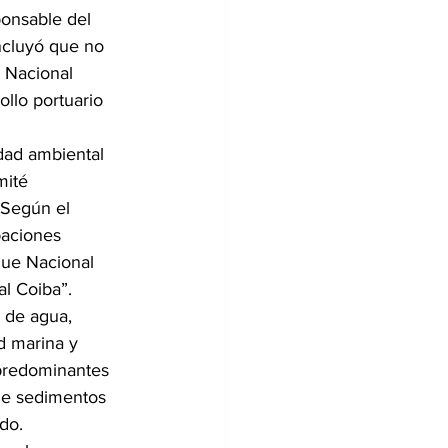
ponsable del 
ncluyó que no 
 Nacional 
llo portuario 
dad ambiental 
mité 
 Según el 
paciones 
que Nacional 
al Coiba”.
 de agua, 
d marina y 
 predominantes 
 de sedimentos 
do.