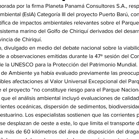
borada por la firma Planeta Panamá Consultores S.A., res
biental (EsIA) Categoría III del proyecto Puerto Barú, co
tífica de impactos ambientales relevantes sobre el Parque
sistema marino del Golfo de Chiriquí derivados del desarro
incia de Chiriquí.
, divulgado en medio del debate nacional sobre la viabili
de a observaciones emitidas durante la 47ª sesión del Co
e la UNESCO para la Protección del Patrimonio Mundial.
io de Ambiente ya había evaluado previamente las preocu
ibles afectaciones al Valor Universal Excepcional del Par
 el proyecto “no constituye riesgo para el Parque Nacion
 que el análisis ambiental incluyó evaluaciones de calidad
rientes oceánicas, dispersión de sedimentos, biodiversida
 estuarino. Los especialistas sostienen que las corrientes
 se desplazan de oeste a este, lo que limita el transporte
 a más de 60 kilómetros del área de disposición del draga