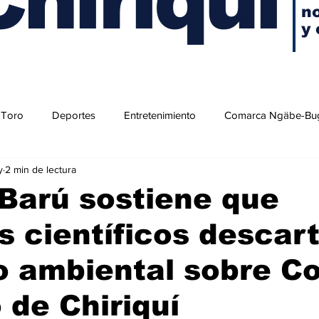
no
y 
 Toro
Deportes
Entretenimiento
Comarca Ngäbe-Bu
y
2 min de lectura
Barú sostiene que
s científicos descar
 ambiental sobre Co
o de Chiriquí