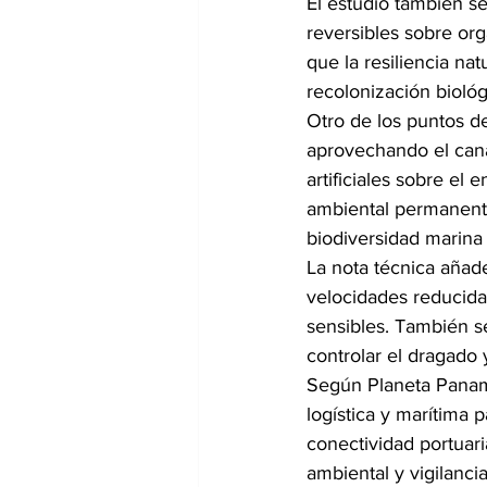
El estudio también s
reversibles sobre or
que la resiliencia na
recolonización biológ
Otro de los puntos d
aprovechando el canal
artificiales sobre e
ambiental permanente
biodiversidad marin
La nota técnica añade
velocidades reducida
sensibles. También s
controlar el dragado 
Según Planeta Panamá
logística y marítima p
conectividad portuar
ambiental y vigilancia