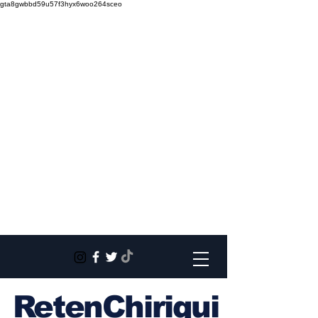
gta8gwbbd59u57f3hyx6woo264sceo
RetenChiriqui