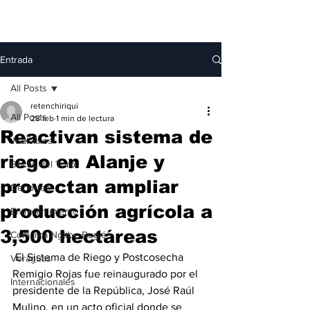
Entrada
All Posts
retenchiriqui
All Posts
28 feb
1 min de lectura
Reactivan sistema de
Judiciales
riego en Alanje y
Bocas del Toro
proyectan ampliar
Deportes
producción agrícola a
Entretenimiento
3,500 hectáreas
Comarca Ngäbe-Buglé
 El Sistema de Riego y Postcosecha 
Veraguas
Remigio Rojas fue reinaugurado por el 
Internacionales
presidente de la República, José Raúl 
Mulino, en un acto oficial donde se 