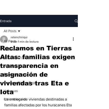
Entrada
All Posts
retenchiriqui
All Posts
9 abr
1 min de lectura
Reclamos en Tierras
Judiciales
Altas: familias exigen
Bocas del Toro
transparencia en
Deportes
asignación de
Entretenimiento
viviendas tras Eta e
Comarca Ngäbe-Buglé
Iota
Veraguas
Internacionales
La entrega de viviendas destinadas a 
familias afectadas por los huracanes Eta 