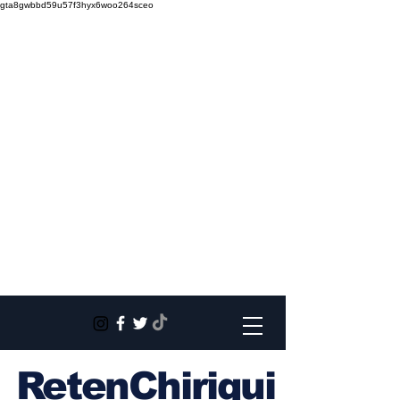
gta8gwbbd59u57f3hyx6woo264sceo
RetenChiriqui