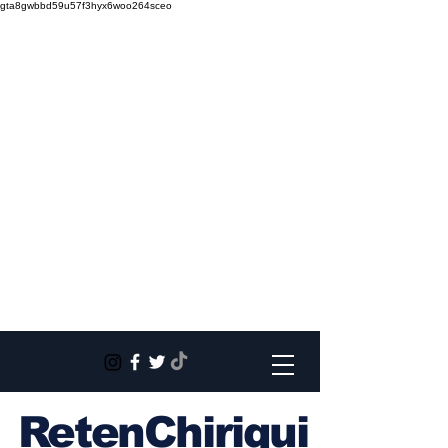
gta8gwbbd59u57f3hyx6woo264sceo
RetenChiriqui