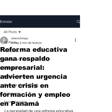
Entrada
All Posts
retenchiriqui
All Posts
3 may
2 min de lectura
Reforma educativa
Judiciales
gana respaldo
Bocas del Toro
empresarial:
Deportes
advierten urgencia
Entretenimiento
ante crisis en
Comarca Ngäbe-Buglé
formación y empleo
Veraguas
en Panamá
Internacionales
La necesidad de una reforma educativa 