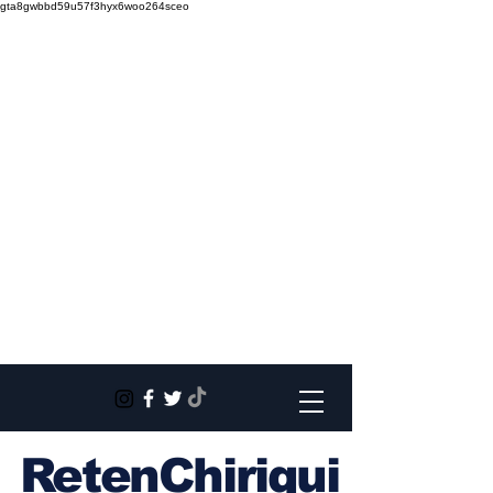
gta8gwbbd59u57f3hyx6woo264sceo
RetenChiriqui