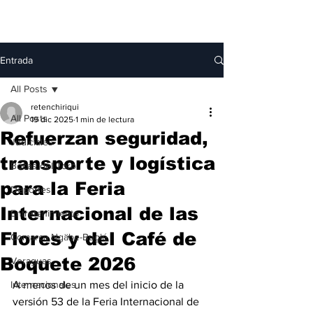
Entrada
All Posts
retenchiriqui
All Posts
19 dic 2025
1 min de lectura
Refuerzan seguridad,
Judiciales
transporte y logística
Bocas del Toro
para la Feria
Deportes
Internacional de las
Entretenimiento
Flores y del Café de
Comarca Ngäbe-Buglé
Boquete 2026
Veraguas
Internacionales
A menos de un mes del inicio de la 
versión 53 de la Feria Internacional de 