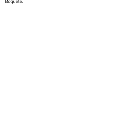
Boquete.
Ver todo
Entradas recientes