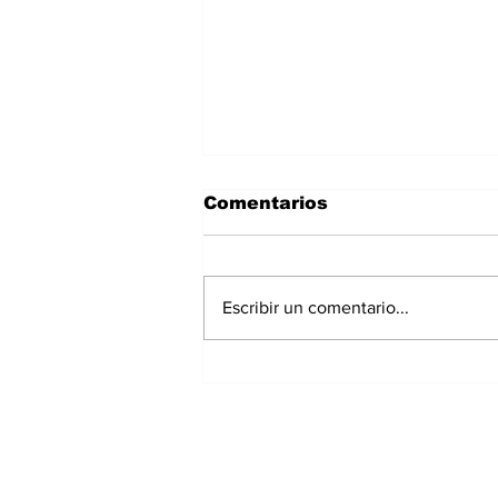
Comentarios
Escribir un comentario...
Polvo del Sahara llegará
a Panamá este fin de
semana: IMHPA
mantiene aviso de
vigilancia