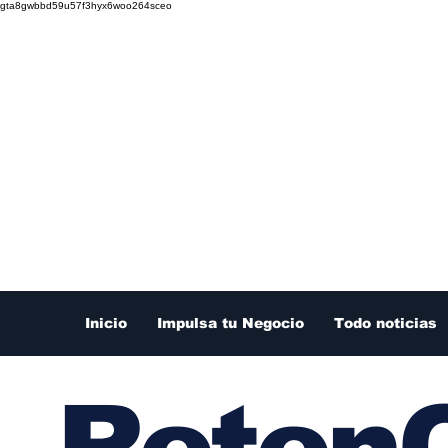
gta8gwbbd59u57f3hyx6woo264sceo
Inicio
Impulsa tu Negocio
Todo noticias
RetenC