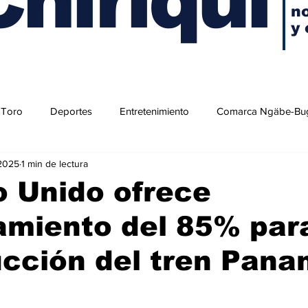
no
y 
 Toro
Deportes
Entretenimiento
Comarca Ngäbe-Bu
 2025
1 min de lectura
o Unido ofrece
amiento del 85% para
cción del tren Pana