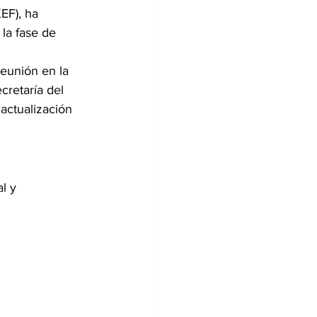
EF), ha 
la fase de 
eunión en la 
cretaría del 
ctualización 
l y 