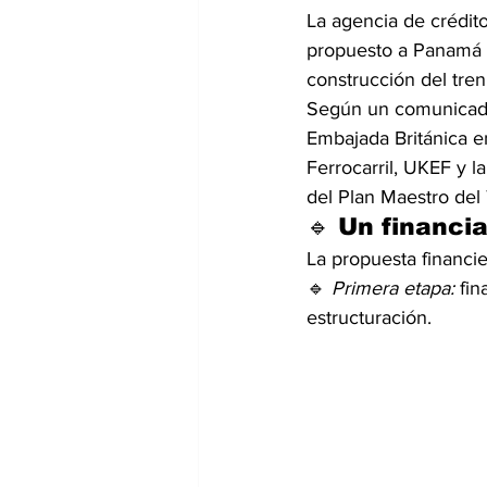
La agencia de crédit
propuesto a Panamá u
construcción del tre
Según un comunicado 
Embajada Británica en
Ferrocarril, UKEF y 
del Plan Maestro del 
🔹 Un financi
La propuesta financi
🔹 
Primera etapa:
 fi
estructuración.