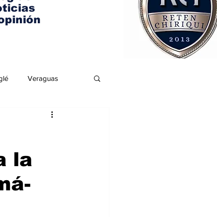
ticias
opinión
glé
Veraguas
 la
má-