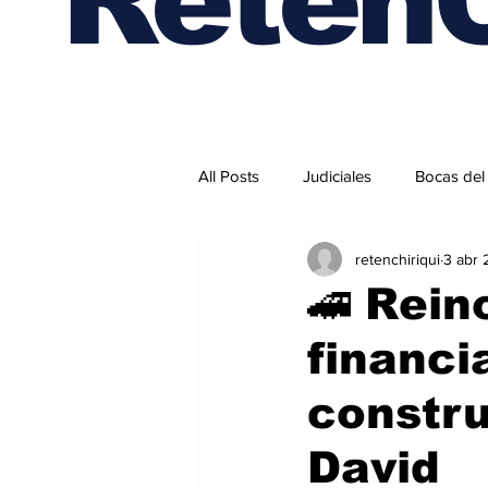
All Posts
Judiciales
Bocas del
retenchiriqui
3 abr
Internacionales
🚄 Rein
financi
constru
David