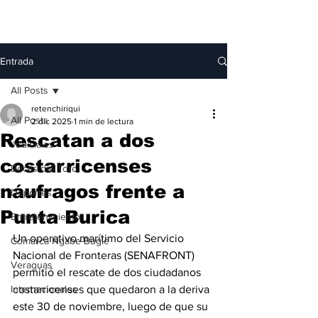
Entrada
All Posts
retenchiriqui
All Posts
2 dic 2025
1 min de lectura
Rescatan a dos
Judiciales
costarricenses
Bocas del Toro
náufragos frente a
Deportes
Punta Burica
Entretenimiento
Un operativo marítimo del Servicio 
Comarca Ngäbe-Buglé
Nacional de Fronteras (SENAFRONT) 
Veraguas
permitió el rescate de dos ciudadanos 
Internacionales
costarricenses que quedaron a la deriva 
este 30 de noviembre, luego de que su 