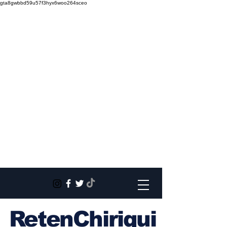
gta8gwbbd59u57f3hyx6woo264sceo
RetenChiriqui