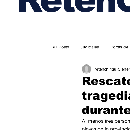
All Posts
Judiciales
Bocas del
retenchiriqui
5 ene
Internacionales
Rescate
tragedi
durante
Al menos tres persona
playas de la provinci