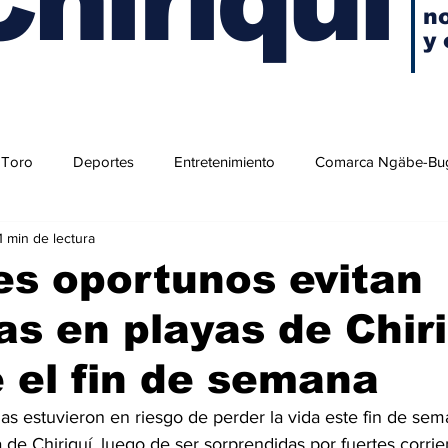
no
y 
 Toro
Deportes
Entretenimiento
Comarca Ngäbe-Bu
1 min de lectura
s oportunos evitan
as en playas de Chir
 el fin de semana
s estuvieron en riesgo de perder la vida este fin de sema
a de Chiriquí, luego de ser sorprendidas por fuertes corrie