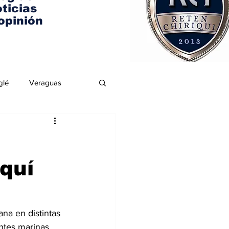
ticias
opinión
glé
Veraguas
iquí
na en distintas 
ntes marinas. 