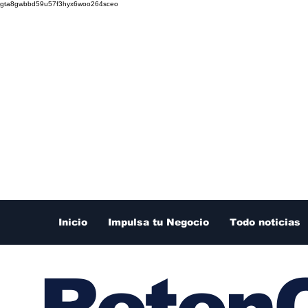
gta8gwbbd59u57f3hyx6woo264sceo
Inicio
Impulsa tu Negocio
Todo noticias
RetenC