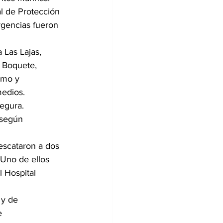
l de Protección 
gencias fueron 
 Las Lajas, 
e Boquete, 
emo y 
medios.
egura. 
 según 
escataron a dos 
 Uno de ellos 
l Hospital 
 y de 
e 