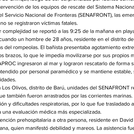
ntervención de los equipos de rescate del Sistema Naciona
el Servicio Nacional de Fronteras (SENAFRONT), las emer
no se registraron víctimas fatales.
 complejidad se reportó a las 9:25 de la mañana en playa
, cuando un hombre de 28 años, residente en el distrito d
s del rompeolas. El bañista presentaba agotamiento extr
s brazos, lo que le impedía movilizarse por sus propios 
PROC ingresaron al mar y lograron rescatarlo de forma s
atendido por personal paramédico y se mantiene estable,
idades.
a Los Olivos, distrito de Barú, unidades del SENAFRONT r
e también fueron arrastrados por las corrientes marinas.
n y dificultades respiratorias, por lo que fue trasladado a
a una evaluación médica más especializada.
nción prehospitalaria a otra persona, residente en David
na, quien manifestó debilidad y mareos. La asistencia fu