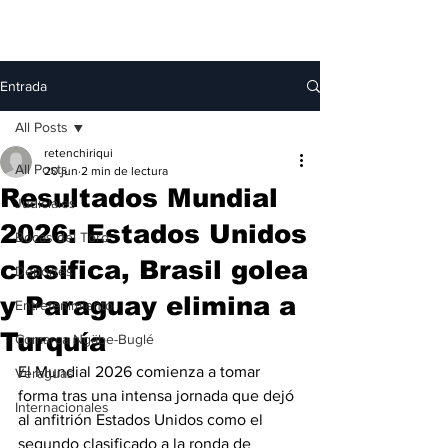
Entrada
All Posts
retenchiriqui
All Posts
20 jun
2 min de lectura
Resultados Mundial
Judiciales
2026: Estados Unidos
Bocas del Toro
clasifica, Brasil golea
Deportes
y Paraguay elimina a
Entretenimiento
Turquía
Comarca Ngäbe-Buglé
El Mundial 2026 comienza a tomar 
Veraguas
forma tras una intensa jornada que dejó 
Internacionales
al anfitrión Estados Unidos como el 
segundo clasificado a la ronda de 