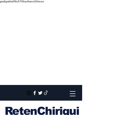
gta8gwbbd59u57f3hyx6woo264sceo
RetenChiriqui