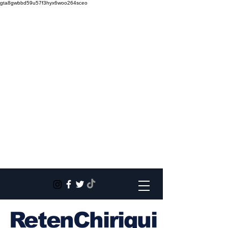
gta8gwbbd59u57f3hyx6woo264sceo
RetenChiriqui