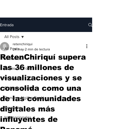
Entrada
All Posts
retenchiriqui
All Posts
24 may
2 min de lectura
RetenChiriquí supera
Judiciales
las 36 millones de
Bocas del Toro
visualizaciones y se
Deportes
consolida como una
Entretenimiento
de las comunidades
Comarca Ngäbe-Buglé
digitales más
Veraguas
influyentes de
Internacionales