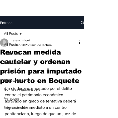
Entrada
All Posts
retenchiriqui
All Posts
20 feb 2025
1 min de lectura
Revocan medida
Judiciales
cautelar y ordenan
Bocas del Toro
prisión para imputado
Deportes
por hurto en Boquete
Entretenimiento
Un ciudadano imputado por el delito 
Comarca Ngäbe-Buglé
contra el patrimonio económico 
Veraguas
agravado en grado de tentativa deberá 
Internacionales
ingresar de inmediato a un centro 
penitenciario, luego de que un juez de 