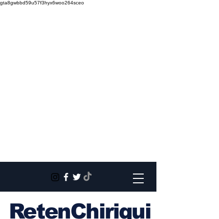
gta8gwbbd59u57f3hyx6woo264sceo
RetenChiriqui