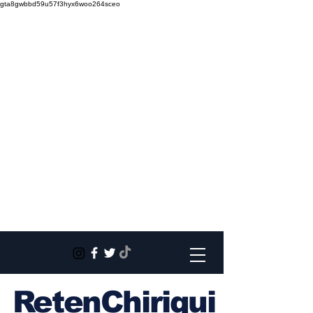
gta8gwbbd59u57f3hyx6woo264sceo
RetenChiriqui