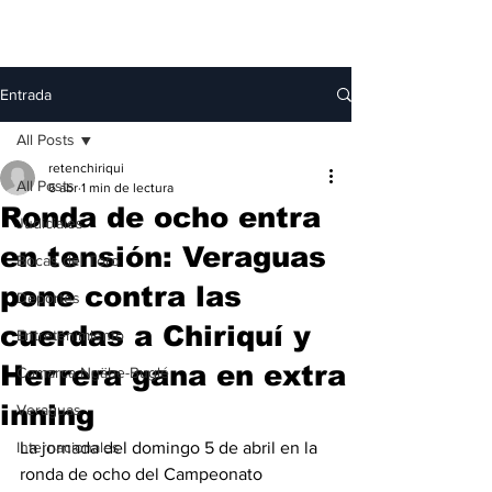
Entrada
All Posts
retenchiriqui
All Posts
6 abr
1 min de lectura
Ronda de ocho entra
Judiciales
en tensión: Veraguas
Bocas del Toro
pone contra las
Deportes
cuerdas a Chiriquí y
Entretenimiento
Herrera gana en extra
Comarca Ngäbe-Buglé
inning
Veraguas
Internacionales
La jornada del domingo 5 de abril en la 
ronda de ocho del Campeonato 