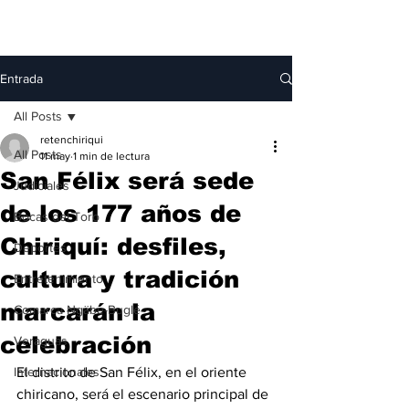
Entrada
All Posts
retenchiriqui
All Posts
11 may
1 min de lectura
San Félix será sede
Judiciales
de los 177 años de
Bocas del Toro
Chiriquí: desfiles,
Deportes
cultura y tradición
Entretenimiento
marcarán la
Comarca Ngäbe-Buglé
celebración
Veraguas
Internacionales
El distrito de San Félix, en el oriente 
chiricano, será el escenario principal de 