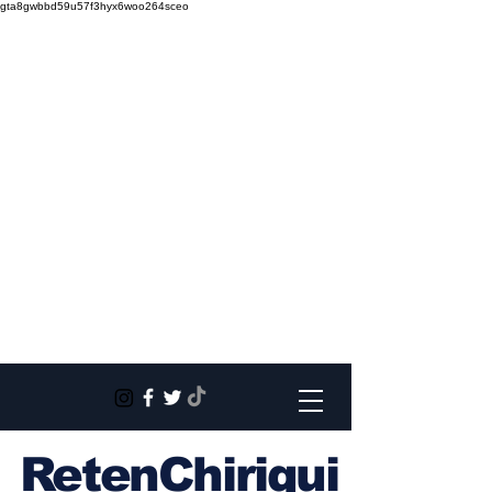
gta8gwbbd59u57f3hyx6woo264sceo
RetenChiriqui