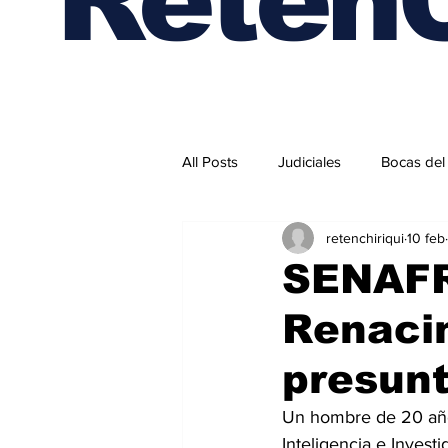
All Posts
Judiciales
Bocas del
retenchiriqui
10 feb
Internacionales
SENAFR
Renacim
presunt
Un hombre de 20 años
Inteligencia e Invest