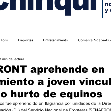
no
y 
 Toro
Deportes
Entretenimiento
Comarca Ngäbe-Bu
1 min de lectura
ONT aprehende en
iento a joven vincu
o hurto de equinos
 fue aprehendido en flagrancia por unidades de la Dire
igación (DII) del Servicio Nacional de Fronteras (SENAFRON