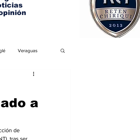
ticias
opinión
glé
Veraguas
lado a
cción de 
T), tras ser 