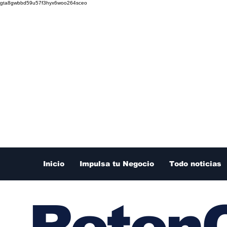
gta8gwbbd59u57f3hyx6woo264sceo
Inicio
Impulsa tu Negocio
Todo noticias
RetenC