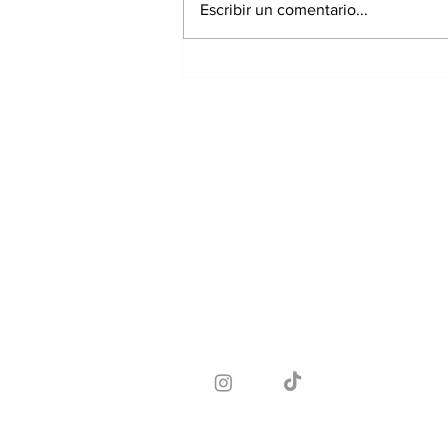
Escribir un comentario...
Panamá registra 348
homicidios hasta julio
de 2026; Chiriquí
acumula 15 casos
Suscríbete a nuest