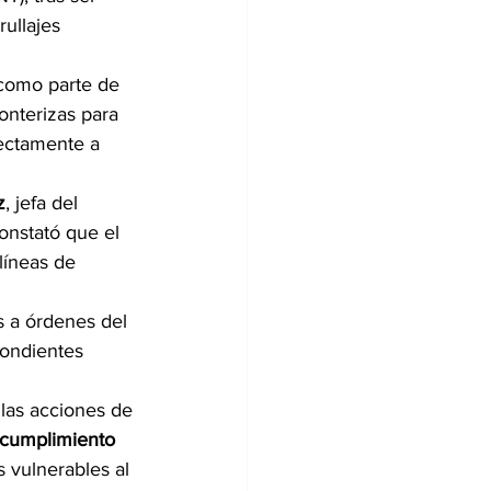
ullajes 
 como parte de 
onterizas para 
rectamente a 
z
, jefa del 
onstató que el 
 líneas de 
 a órdenes del 
pondientes 
las acciones de 
l cumplimiento 
 vulnerables al 