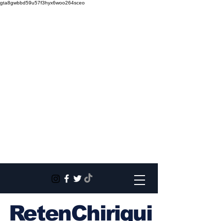
gta8gwbbd59u57f3hyx6woo264sceo
RetenChiriqui