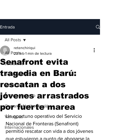
Entrada
All Posts
retenchiriqui
All Posts
23 feb
1 min de lectura
Senafront evita
Judiciales
tragedia en Barú:
Bocas del Toro
rescatan a dos
Deportes
jóvenes arrastrados
Entretenimiento
por fuerte marea
Comarca Ngäbe-Buglé
Un oportuno operativo del Servicio 
Veraguas
Nacional de Fronteras (Senafront) 
Internacionales
permitió rescatar con vida a dos jóvenes 
que estuvieron a punto de ahogarse la 