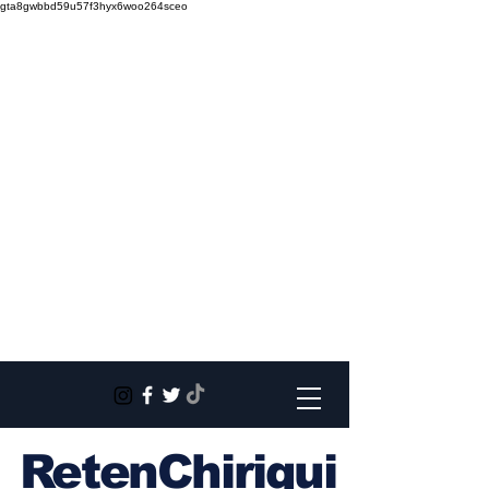
gta8gwbbd59u57f3hyx6woo264sceo
RetenChiriqui