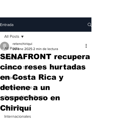
Entrada
All Posts
retenchiriqui
All Posts
30 ene 2025
2 min de lectura
SENAFRONT recupera
Judiciales
cinco reses hurtadas
Bocas del Toro
en Costa Rica y
Deportes
detiene a un
Entretenimiento
sospechoso en
Comarca Ngäbe-Buglé
Chiriquí
Veraguas
Internacionales