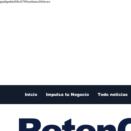
gta8gwbbd59u57f3hyx6woo264sceo
Inicio
Impulsa tu Negocio
Todo noticias
RetenC