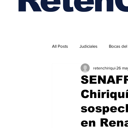
All Posts
Judiciales
Bocas del
retenchiriqui
26 ma
Internacionales
SENAFR
Chiriqu
sospec
en Ren