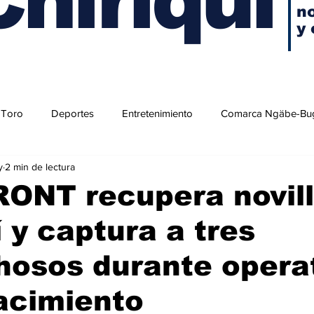
no
y 
 Toro
Deportes
Entretenimiento
Comarca Ngäbe-Bu
y
2 min de lectura
ONT recupera novill
í y captura a tres
hosos durante opera
acimiento