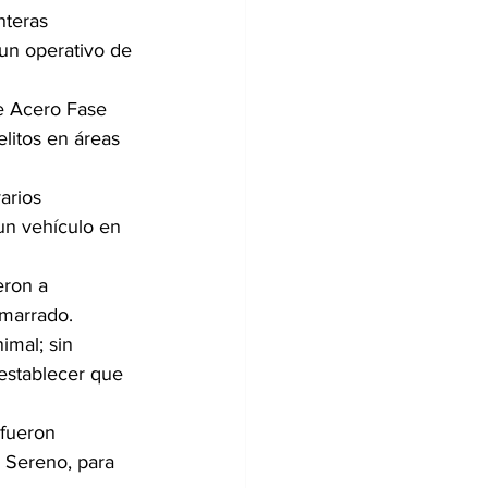
nteras 
un operativo de 
e Acero Fase 
elitos en áreas 
arios 
n vehículo en 
eron a 
amarrado.
imal; sin 
establecer que 
 fueron 
o Sereno, para 