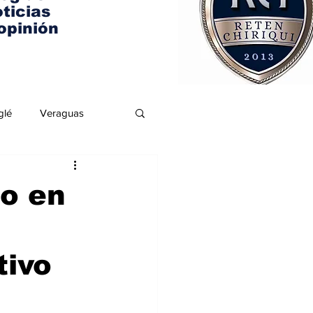
ticias
opinión
glé
Veraguas
o en
tivo