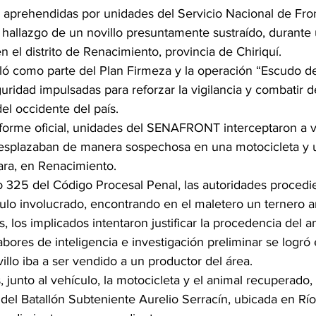
 aprehendidas por unidades del Servicio Nacional de Fro
hallazgo de un novillo presuntamente sustraído, durante 
n el distrito de Renacimiento, provincia de Chiriquí.
lló como parte del Plan Firmeza y la operación “Escudo d
guridad impulsadas para reforzar la vigilancia y combatir d
del occidente del país.
forme oficial, unidades del SENAFRONT interceptaron a v
esplazaban de manera sospechosa en una motocicleta y u
ara, en Renacimiento.
ulo 325 del Código Procesal Penal, las autoridades procedi
culo involucrado, encontrando en el maletero un ternero 
 los implicados intentaron justificar la procedencia del an
ores de inteligencia e investigación preliminar se logró 
llo iba a ser vendido a un productor del área.
 junto al vehículo, la motocicleta y el animal recuperado,
 del Batallón Subteniente Aurelio Serracín, ubicada en Rí