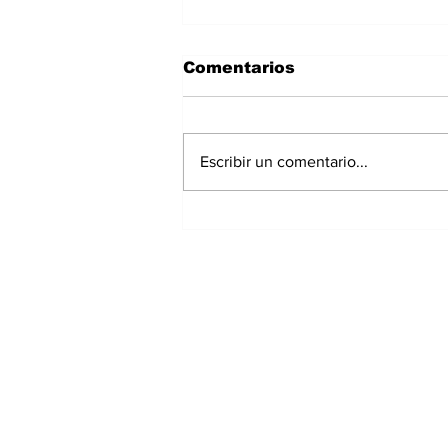
Comentarios
Escribir un comentario...
Gorgas alerta sobre el
riesgo de las garrapatas
en Panamá:
enfermedades ya han
causado 17 muertes
Suscríbete a nuest