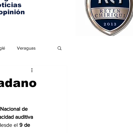
ticias
opinión
glé
Veraguas
adano
 Nacional de 
cidad auditiva 
desde el 
9 de 