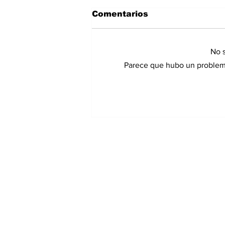
Comentarios
No s
Parece que hubo un problema 
Panamá registra 348
homicidios hasta julio
de 2026; Chiriquí
acumula 15 casos
Suscríbete a nuest