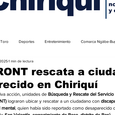
no
y 
 Toro
Deportes
Entretenimiento
Comarca Ngäbe-Bu
 2025
1 min de lectura
ONT rescata a ciud
ecido en Chiriquí
iva acción, unidades de 
Búsqueda y Rescate del Servicio
NT)
 lograron ubicar y rescatar a un ciudadano con 
discapa
d mental
, quien había sido reportado como desaparecido 