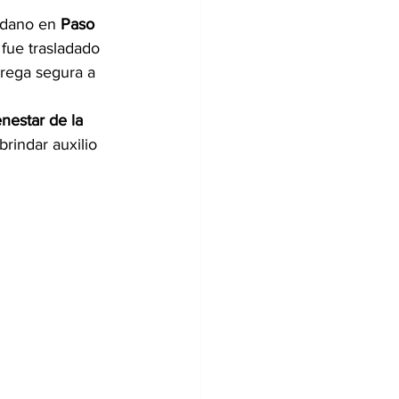
dadano en 
Paso 
 fue trasladado 
rega segura a 
estar de la 
rindar auxilio 