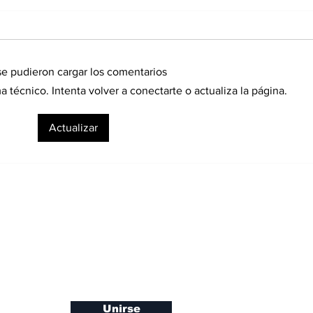
e pudieron cargar los comentarios
técnico. Intenta volver a conectarte o actualiza la página.
Panamá completa este
Vec
Actualizar
viernes el retorno de
jov
cinco ciudadanos
pre
asistidos en Rusia
Anc
de 
ro newsletter
Unirse