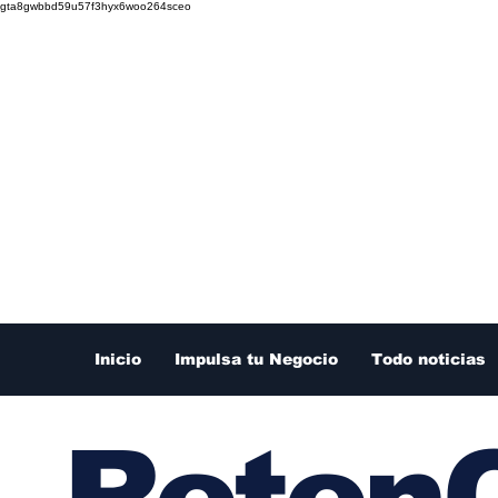
gta8gwbbd59u57f3hyx6woo264sceo
Inicio
Impulsa tu Negocio
Todo noticias
RetenC