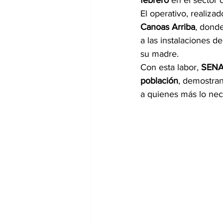
febrero
 en el sector 
El operativo, realiza
Canoas Arriba
, dond
a las instalaciones de
su madre.
Con esta labor, 
SENAF
población
, demostran
a quienes más lo nec