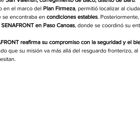
de 
San Valentín, corregimiento de Baco, distrito de Barú
.
do en el marco del 
Plan Firmeza
, permitió localizar al ciu
e se encontraba en 
condiciones estables
. Posteriormente,
 
SENAFRONT en Paso Canoas
, donde se coordinó su ent
RONT reafirma su compromiso con la seguridad y el bien
do que su misión va más allá del resguardo fronterizo, al b
esitan.