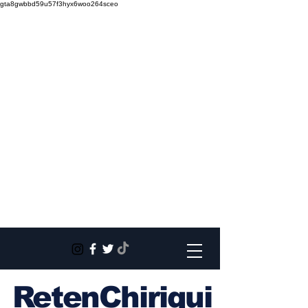
gta8gwbbd59u57f3hyx6woo264sceo
RetenChiriqui