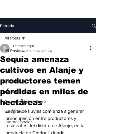
Entrada
All Posts
retenchiriqui
All Posts
22 may
2 min de lectura
Sequía amenaza
Judiciales
cultivos en Alanje y
Bocas del Toro
productores temen
Deportes
pérdidas en miles de
Entretenimiento
hectáreas
Comarca Ngäbe-Buglé
La falta de lluvias comienza a generar 
Veraguas
preocupación entre productores y 
Internacionales
residentes del distrito de Alanje, en la 
provincia de Chiriquí, donde 