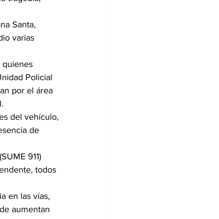
na Santa, 
io varias 
, quienes 
nidad Policial 
n por el área 
.
s del vehículo, 
esencia de 
(SUME 911) 
rendente, todos 
 en las vías, 
nde aumentan 