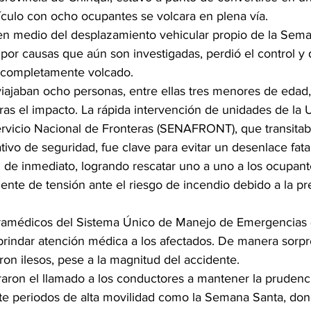
culo con ocho ocupantes se volcara en plena vía.
 en medio del desplazamiento vehicular propio de la Sema
por causas que aún son investigadas, perdió el control y d
r completamente volcado.
viajaban ocho personas, entre ellas tres menores de edad
as el impacto. La rápida intervención de unidades de la U
rvicio Nacional de Fronteras (SENAFRONT), que transitaba
ivo de seguridad, fue clave para evitar un desenlace fatal
 de inmediato, logrando rescatar uno a uno a los ocupante
nte de tensión ante el riesgo de incendio debido a la pr
ramédicos del Sistema Único de Manejo de Emergencias 
a brindar atención médica a los afectados. De manera sorp
ron ilesos, pese a la magnitud del accidente.
raron el llamado a los conductores a mantener la prudencia
te periodos de alta movilidad como la Semana Santa, do