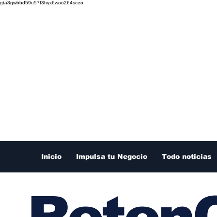
gta8gwbbd59u57f3hyx6woo264sceo
Inicio
Impulsa tu Negocio
Todo noticias
RetenC