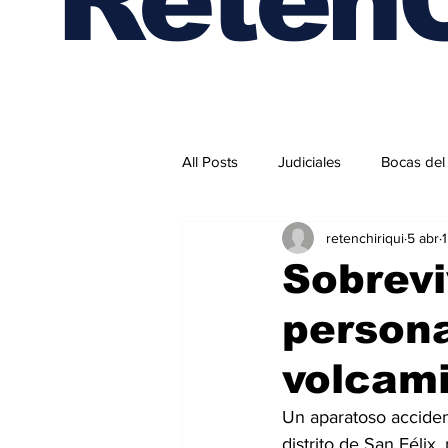
All Posts
Judiciales
Bocas del
retenchiriqui
5 abr
Internacionales
Sobrevi
persona
volcami
Un aparatoso accident
distrito de San Félix