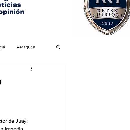
ticias
opinión
glé
Veraguas
o
tor de Juay, 
a tragedia, 