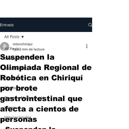
Entrada
All Posts
retenchiriqui
All Posts
1 jul
2 min de lectura
Suspenden la
Judiciales
Olimpiada Regional de
Bocas del Toro
Robótica en Chiriquí
Deportes
por brote
Entretenimiento
gastrointestinal que
Comarca Ngäbe-Buglé
afecta a cientos de
Veraguas
personas
Internacionales