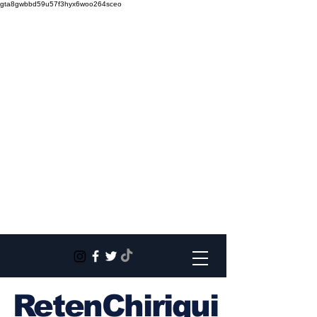
gta8gwbbd59u57f3hyx6woo264sceo
RetenChiriqui