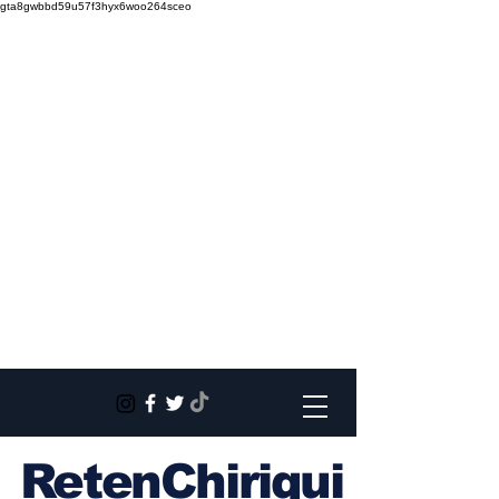
gta8gwbbd59u57f3hyx6woo264sceo
RetenChiriqui