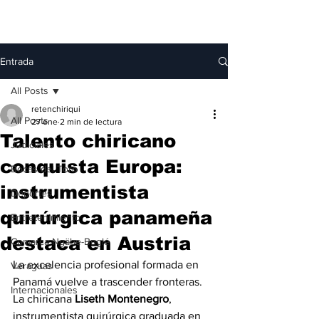
Entrada
All Posts
retenchiriqui
All Posts
27 ene
2 min de lectura
Talento chiricano
Judiciales
conquista Europa:
Bocas del Toro
instrumentista
Deportes
quirúrgica panameña
Entretenimiento
destaca en Austria
Comarca Ngäbe-Buglé
La excelencia profesional formada en 
Veraguas
Panamá vuelve a trascender fronteras. 
Internacionales
La chiricana 
Liseth Montenegro
, 
instrumentista quirúrgica graduada en 