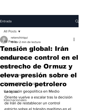
Entrada
All Posts
retenchiriqui
All Posts
19 abr
2 min de lectura
Tensión global: Irán
Judiciales
endurece control en el
Bocas del Toro
estrecho de Ormuz y
Deportes
eleva presión sobre el
Entretenimiento
comercio petrolero
Comarca Ngäbe-Buglé
La tensión geopolítica en Medio 
Veraguas
Oriente vuelve a escalar tras la decisión 
Internacionales
de Irán de restablecer un control 
estricto sobre el tránsito marítimo en el 