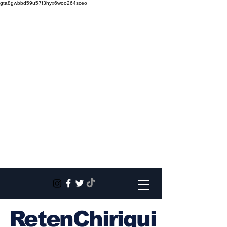
gta8gwbbd59u57f3hyx6woo264sceo
RetenChiriqui