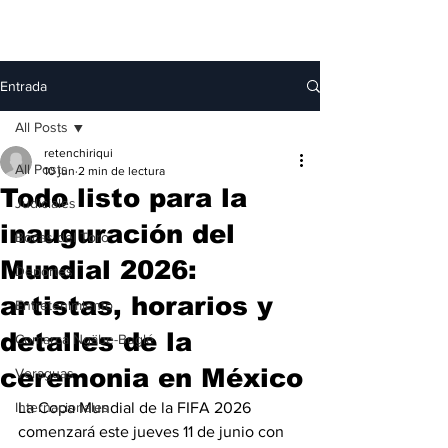
Entrada
All Posts
retenchiriqui
All Posts
10 jun
2 min de lectura
Todo listo para la
Judiciales
inauguración del
Bocas del Toro
Mundial 2026:
Deportes
artistas, horarios y
Entretenimiento
detalles de la
Comarca Ngäbe-Buglé
ceremonia en México
Veraguas
Internacionales
La Copa Mundial de la FIFA 2026 
comenzará este jueves 11 de junio con 