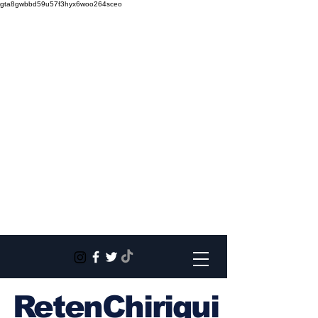
gta8gwbbd59u57f3hyx6woo264sceo
RetenChiriqui