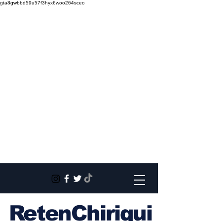
gta8gwbbd59u57f3hyx6woo264sceo
RetenChiriqui