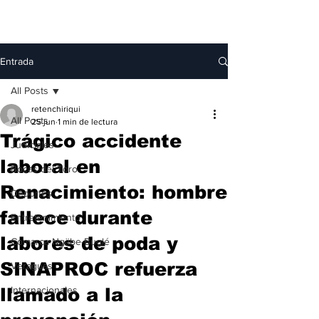
Entrada
All Posts
retenchiriqui
All Posts
25 jun
1 min de lectura
Trágico accidente
Judiciales
laboral en
Bocas del Toro
Renacimiento: hombre
Deportes
fallece durante
Entretenimiento
labores de poda y
Comarca Ngäbe-Buglé
SINAPROC refuerza
Veraguas
llamado a la
Internacionales