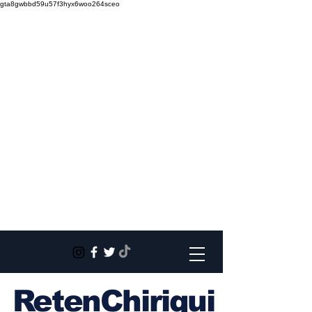
gta8gwbbd59u57f3hyx6woo264sceo
RetenChiriqui