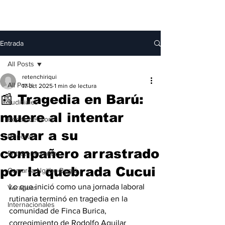
Entrada
All Posts
retenchiriqui
All Posts
17 oct 2025
1 min de lectura
📰 Tragedia en Barú:
Judiciales
muere al intentar
Bocas del Toro
salvar a su
Deportes
compañero arrastrado
Entretenimiento
por la quebrada Cucui
Comarca Ngäbe-Buglé
Lo que inició como una jornada laboral 
Veraguas
rutinaria terminó en tragedia en la 
Internacionales
comunidad de Finca Burica, 
corregimiento de Rodolfo Aguilar 