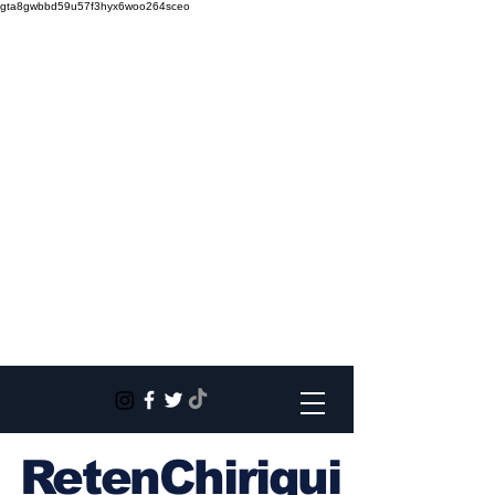
gta8gwbbd59u57f3hyx6woo264sceo
RetenChiriqui