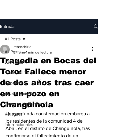
Entrada
All Posts
retenchiriqui
All Posts
24 ene
1 min de lectura
Tragedia en Bocas del
Judiciales
Toro: Fallece menor
Bocas del Toro
de dos años tras caer
Deportes
en un pozo en
Entretenimiento
Changuinola
Comarca Ngäbe-Buglé
Una profunda consternación embarga a 
Veraguas
los residentes de la comunidad 4 de 
Internacionales
Abril, en el distrito de Changuinola, tras 
confirmarse el fallecimiento de un 