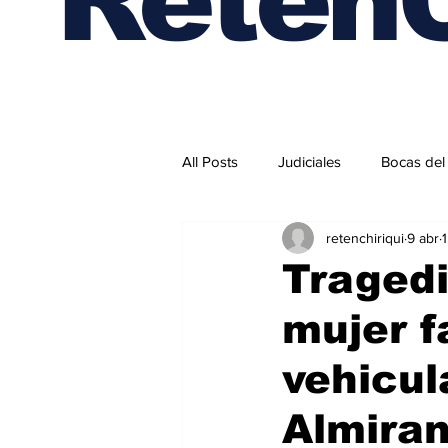
All Posts
Judiciales
Bocas del
retenchiriqui
9 abr
Internacionales
Tragedi
mujer f
vehicul
Almira