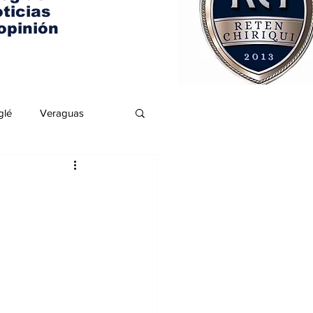
ticias
opinión
glé
Veraguas
: