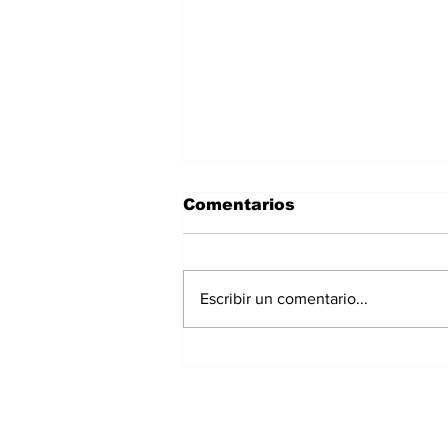
Comentarios
Escribir un comentario...
Polvo del Sahara llegará
a Panamá este fin de
semana: IMHPA
mantiene aviso de
vigilancia