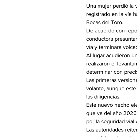
Una mujer perdió la v
registrado en la vía h
Bocas del Toro.
De acuerdo con report
conductora presuntame
vía y terminara volcad
Al lugar acudieron un
realizaron el levanta
determinar con precis
Las primeras version
volante, aunque este
las diligencias.
Este nuevo hecho elev
que va del año 2026 
por la seguridad vial 
Las autoridades reite