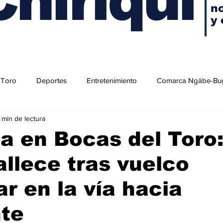
no
y 
 Toro
Deportes
Entretenimiento
Comarca Ngäbe-Bu
1 min de lectura
a en Bocas del Toro
allece tras vuelco
ar en la vía hacia
nte