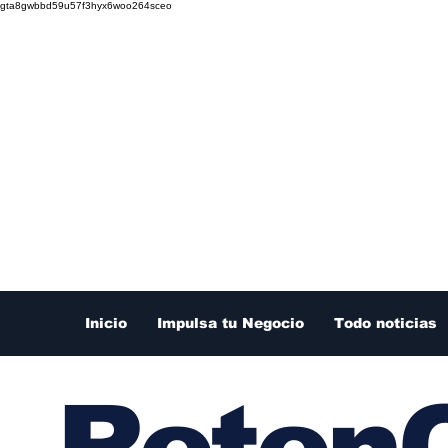
gta8gwbbd59u57f3hyx6woo264sceo
Inicio
Impulsa tu Negocio
Todo noticias
RetenC