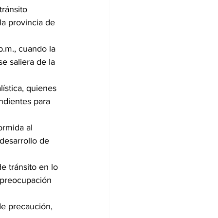
ránsito 
la provincia de 
p.m., cuando la 
 saliera de la 
ística, quienes 
ndientes para 
rmida al 
desarrollo de 
 tránsito en lo 
 preocupación 
de precaución, 