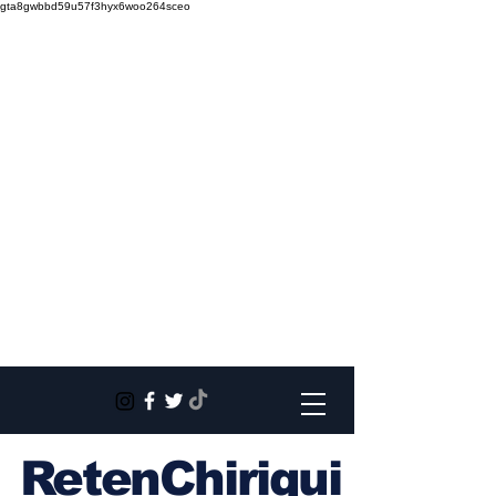
gta8gwbbd59u57f3hyx6woo264sceo
RetenChiriqui