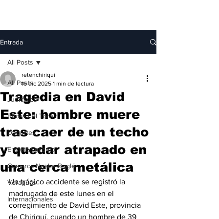
Entrada
All Posts
retenchiriqui
All Posts
16 dic 2025
1 min de lectura
Tragedia en David
Judiciales
Este: hombre muere
Bocas del Toro
tras caer de un techo
Deportes
y quedar atrapado en
Entretenimiento
una cerca metálica
Comarca Ngäbe-Buglé
Un trágico accidente se registró la 
Veraguas
madrugada de este lunes en el 
Internacionales
corregimiento de David Este, provincia 
de Chiriquí, cuando un hombre de 39 