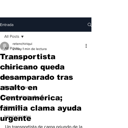
Entrada
All Posts
retenchiriqui
All Posts
2 may
1 min de lectura
Transportista
Judiciales
chiricano queda
Bocas del Toro
desamparado tras
Deportes
asalto en
Entretenimiento
Centroamérica;
Comarca Ngäbe-Buglé
familia clama ayuda
Veraguas
urgente
Internacionales
Un transportista de carga oriundo de la 