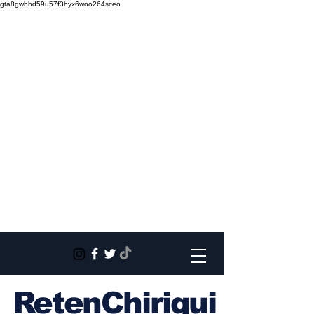
gta8gwbbd59u57f3hyx6woo264sceo
RetenChiriqui