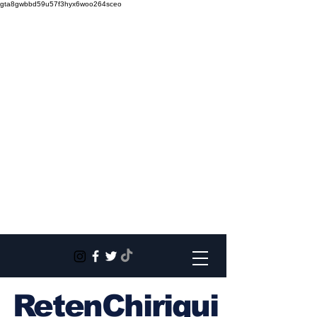
gta8gwbbd59u57f3hyx6woo264sceo
RetenChiriqui