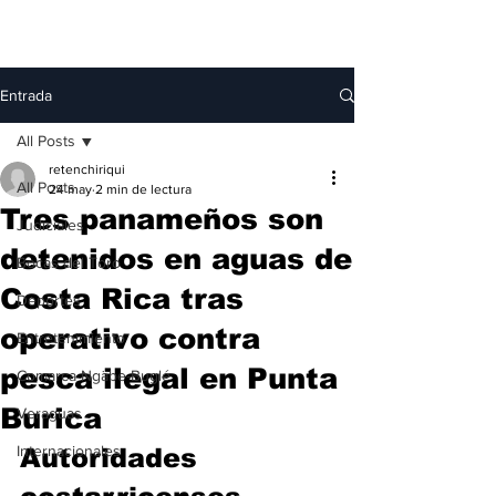
Entrada
All Posts
retenchiriqui
All Posts
24 may
2 min de lectura
Tres panameños son
Judiciales
detenidos en aguas de
Bocas del Toro
Costa Rica tras
Deportes
operativo contra
Entretenimiento
pesca ilegal en Punta
Comarca Ngäbe-Buglé
Burica
Veraguas
Internacionales
Autoridades 