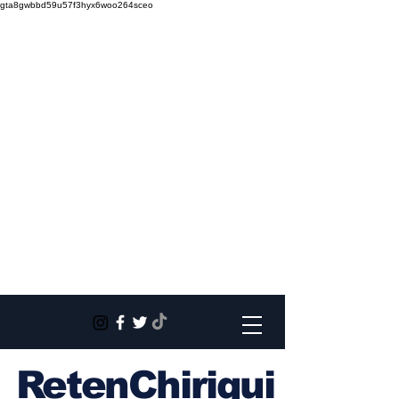
gta8gwbbd59u57f3hyx6woo264sceo
RetenChiriqui