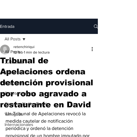
Entrada
All Posts
retenchiriqui
All Posts
12 feb
1 min de lectura
Tribunal de
Judiciales
Apelaciones ordena
Bocas del Toro
detención provisional
Deportes
por robo agravado a
Entretenimiento
restaurante en David
Comarca Ngäbe-Buglé
Un Tribunal de Apelaciones revocó la 
Veraguas
medida cautelar de notificación 
Internacionales
periódica y ordenó la detención 
provisional de un hombre imputado por 