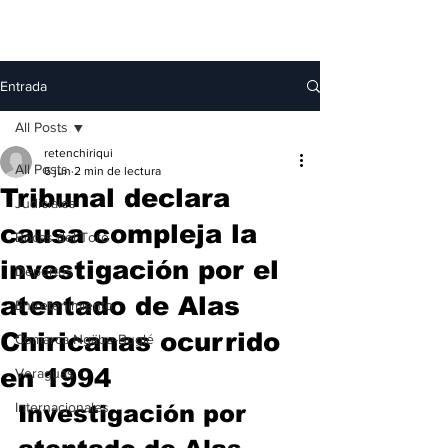
Entrada
All Posts
retenchiriqui
All Posts
6 jun
2 min de lectura
Tribunal declara
Judiciales
causa compleja la
Bocas del Toro
investigación por el
Deportes
atentado de Alas
Entretenimiento
Chiricanas ocurrido
Comarca Ngäbe-Buglé
en 1994
Veraguas
Internacionales
Investigación por 