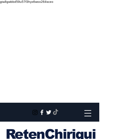
gta8gwbbd59u57f3hyx6woo264sceo
RetenChiriqui