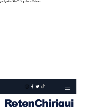
gta8gwbbd59u57f3hyx6woo264sceo
RetenChiriqui