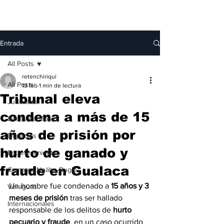
Entrada
All Posts
retenchiriqui
All Posts
13 feb
1 min de lectura
Tribunal eleva
Judiciales
condena a más de 15
Bocas del Toro
años de prisión por
Deportes
hurto de ganado y
Entretenimiento
fraude en Gualaca
Comarca Ngäbe-Buglé
Un hombre fue condenado a 
15 años y 3 
Veraguas
meses de prisión
 tras ser hallado 
Internacionales
responsable de los delitos de 
hurto 
pecuario y fraude
, en un caso ocurrido 