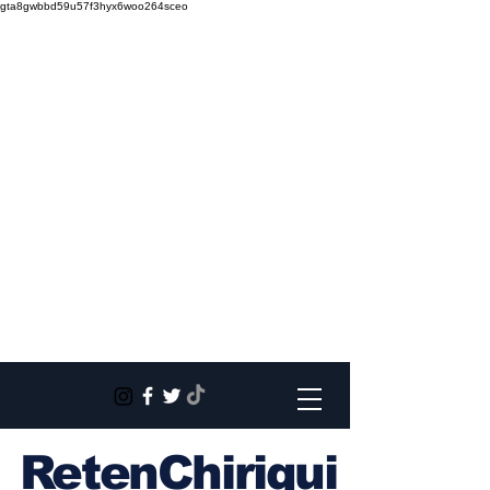
gta8gwbbd59u57f3hyx6woo264sceo
RetenChiriqui