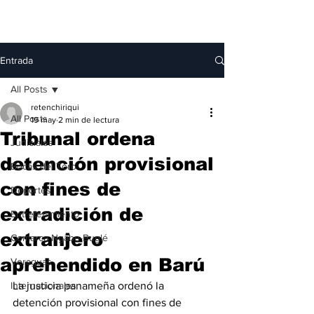
Entrada
All Posts
retenchiriqui
All Posts
19 may
2 min de lectura
Tribunal ordena
Judiciales
detención provisional
Bocas del Toro
con fines de
Deportes
extradición de
Entretenimiento
extranjero
Comarca Ngäbe-Buglé
aprehendido en Barú
Veraguas
Internacionales
La justicia panameña ordenó la 
detención provisional con fines de 