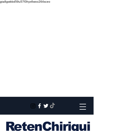
gta8gwbbd59u57f3hyx6woo264sceo
RetenChiriqui