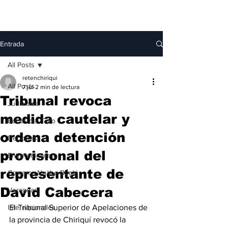
Entrada
All Posts
retenchiriqui
All Posts
7 jul
2 min de lectura
Tribunal revoca
Judiciales
medida cautelar y
Bocas del Toro
ordena detención
Deportes
provisional del
Entretenimiento
representante de
Comarca Ngäbe-Buglé
David Cabecera
Veraguas
Internacionales
El Tribunal Superior de Apelaciones de 
la provincia de Chiriquí revocó la 