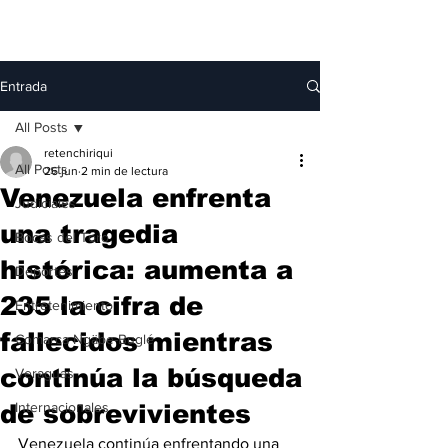
Entrada
All Posts
retenchiriqui
All Posts
26 jun
2 min de lectura
Venezuela enfrenta
Judiciales
una tragedia
Bocas del Toro
histórica: aumenta a
Deportes
235 la cifra de
Entretenimiento
fallecidos mientras
Comarca Ngäbe-Buglé
continúa la búsqueda
Veraguas
de sobrevivientes
Internacionales
Venezuela continúa enfrentando una 