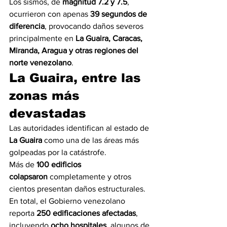
Los sismos, de 
magnitud 7.2 y 7.5
, 
ocurrieron con apenas 
39 segundos de 
diferencia
, provocando daños severos 
principalmente en 
La Guaira, Caracas, 
Miranda, Aragua y otras regiones del 
norte venezolano
.
La Guaira, entre las 
zonas más 
devastadas
Las autoridades identifican al estado de 
La Guaira
 como una de las áreas más 
golpeadas por la catástrofe.
Más de 
100 edificios 
colapsaron
 completamente y otros 
cientos presentan daños estructurales. 
En total, el Gobierno venezolano 
reporta 
250 edificaciones afectadas
, 
incluyendo 
ocho hospitales
, algunos de 