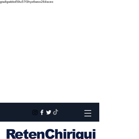
gta8gwbbd59u57f3hyx6woo264sceo
RetenChiriqui