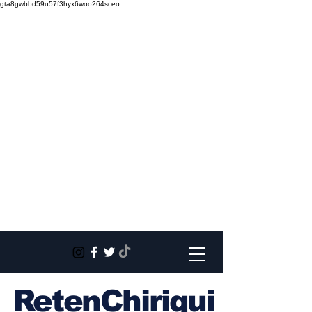
gta8gwbbd59u57f3hyx6woo264sceo
RetenChiriqui