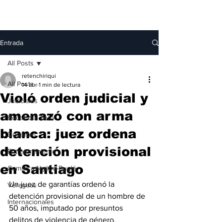
Entrada
All Posts
retenchiriqui
All Posts
14 abr
1 min de lectura
Violó orden judicial y
Judiciales
amenazó con arma
Bocas del Toro
blanca: juez ordena
Deportes
detención provisional
Entretenimiento
en Santiago
Comarca Ngäbe-Buglé
Un juez de garantías ordenó la 
Veraguas
detención provisional de un hombre de 
Internacionales
50 años, imputado por presuntos 
delitos de violencia de género, 