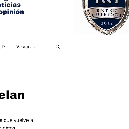
ticias
opinión
glé
Veraguas
elan
a que vuelve a 
n datos 