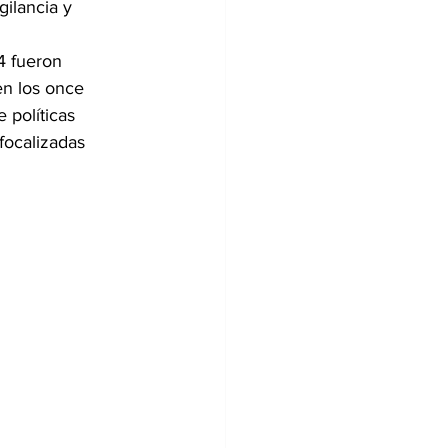
ilancia y 
4 fueron 
n los once 
 políticas 
focalizadas 