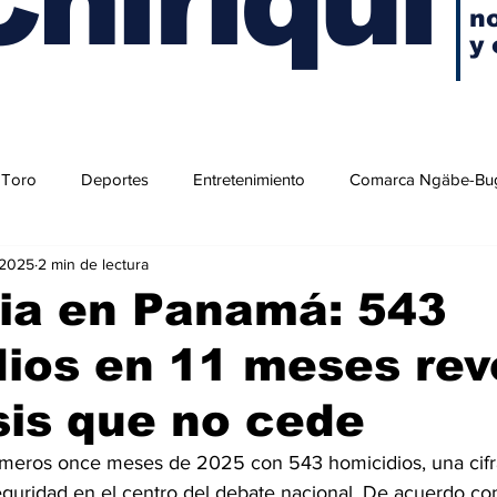
no
y 
 Toro
Deportes
Entretenimiento
Comarca Ngäbe-Bu
 2025
2 min de lectura
ia en Panamá: 543
ios en 11 meses rev
sis que no cede
imeros once meses de 2025 con 543 homicidios, una cifr
eguridad en el centro del debate nacional. De acuerdo co