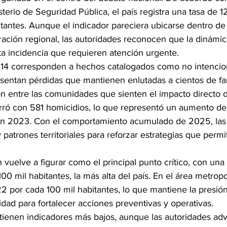
sterio de Seguridad Pública, el país registra una tasa de 1
itantes. Aunque el indicador pareciera ubicarse dentro de
ión regional, las autoridades reconocen que la dinámica
ta incidencia que requieren atención urgente.
s, 14 corresponden a hechos catalogados como no intencion
esentan pérdidas que mantienen enlutadas a cientos de fam
 entre las comunidades que sienten el impacto directo de
ó con 581 homicidios, lo que representó un aumento del 
en 2023. Con el comportamiento acumulado de 2025, las 
 patrones territoriales para reforzar estrategias que permi
 vuelve a figurar como el principal punto crítico, con una
00 mil habitantes, la más alta del país. En el área metrop
22 por cada 100 mil habitantes, lo que mantiene la presión
dad para fortalecer acciones preventivas y operativas.
tienen indicadores más bajos, aunque las autoridades adv