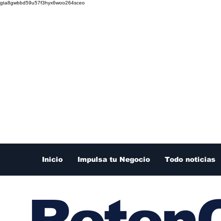
gta8gwbbd59u57f3hyx6woo264sceo
Inicio
Impulsa tu Negocio
Todo noticias
RetenC