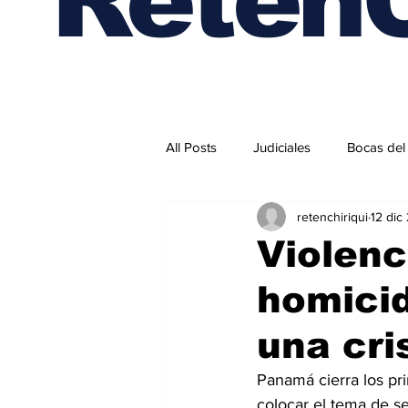
All Posts
Judiciales
Bocas del
retenchiriqui
12 dic
Internacionales
Violenc
homicid
una cri
Panamá cierra los pr
colocar el tema de s